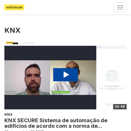
Togg
navig
KNX
55:48
KNX
KNX SECURE Sistema de automação de
edifícios de acordo com a norma de...